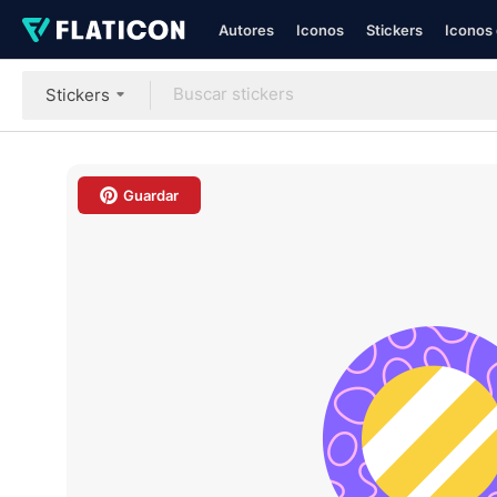
Autores
Iconos
Stickers
Iconos 
Stickers
Guardar