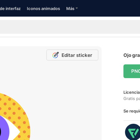
de interfaz
Iconos animados
Más
Editar sticker
Ojo gra
PN
Licencia
Gratis p
Se requi