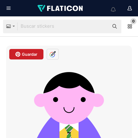
0
Guardar