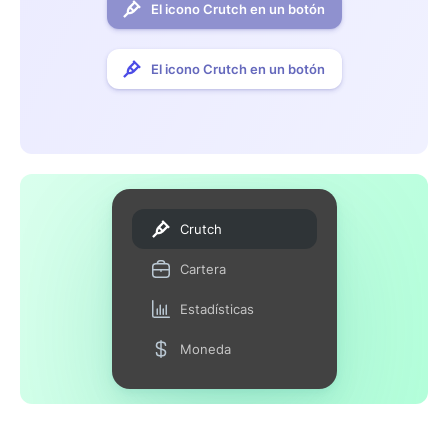
El icono Crutch en un botón
El icono Crutch en un botón
Crutch
Cartera
Estadísticas
Moneda