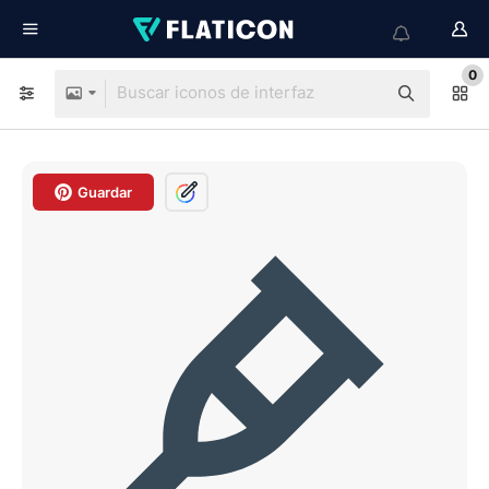
0
Guardar