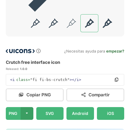
¿Necesitas ayuda para
empezar?
Crutch free interface icon
Released:
1.0.0
<i
class=
"fi fi-bs-crutch"
></i>
Copiar PNG
Compartir
PNG
SVG
Android
iOS