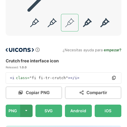
¿Necesitas ayuda para
empezar?
Crutch free interface icon
Released:
1.0.0
<i
class=
"fi fi-tr-crutch"
></i>
Copiar PNG
Compartir
PNG
SVG
Android
iOS