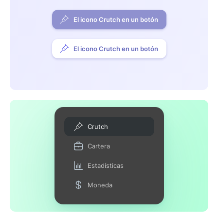
El icono Crutch en un botón
El icono Crutch en un botón
Crutch
Cartera
Estadísticas
Moneda