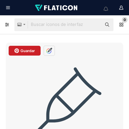
0
Guardar