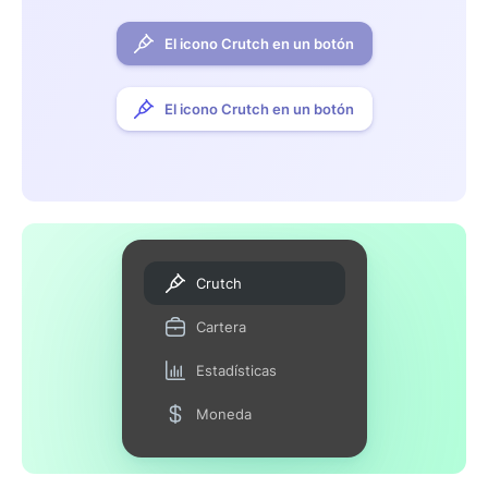
El icono Crutch en un botón
El icono Crutch en un botón
Crutch
Cartera
Estadísticas
Moneda