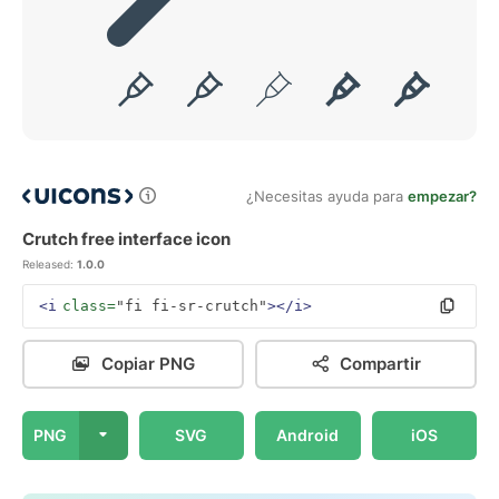
¿Necesitas ayuda para
empezar?
Crutch free interface icon
Released:
1.0.0
<i
class=
"fi fi-sr-crutch"
></i>
Copiar PNG
Compartir
PNG
SVG
Android
iOS