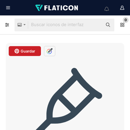
0
Guardar