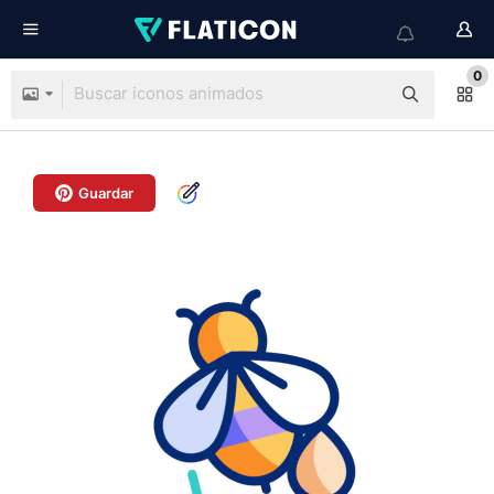
0
Guardar