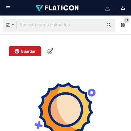
0
Guardar