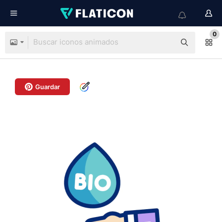
0
Guardar