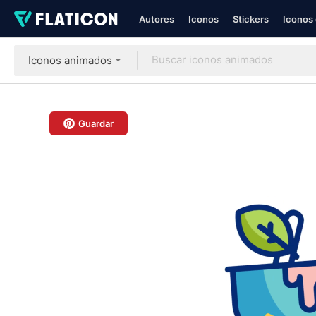
Autores
Iconos
Stickers
Iconos 
Iconos animados
Guardar