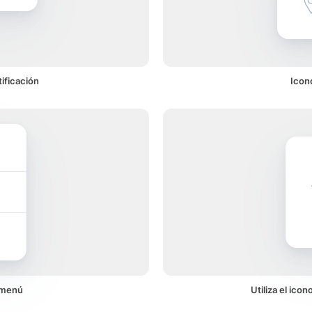
ificación
Icon
 menú
Utiliza el ico