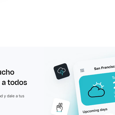
ucho
 a todos
d y dale a tus