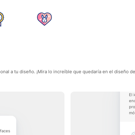
onal a tu diseño. ¡Mira lo increíble que quedaría en el diseño d
El 
enc
pro
móv
rfaces