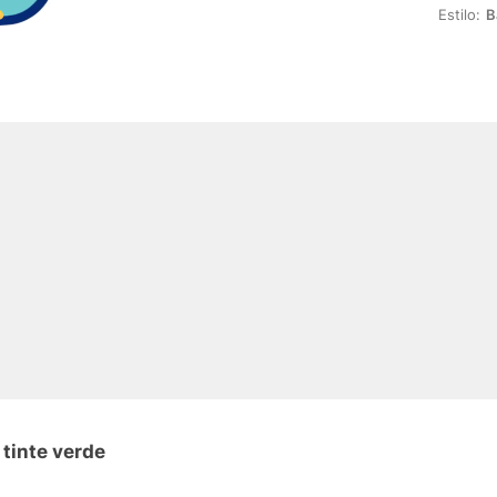
Estilo:
B
 tinte verde