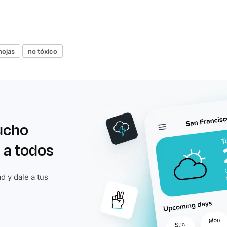
hojas
no tóxico
ucho
 a todos
d y dale a tus