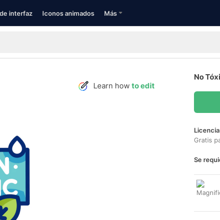
de interfaz
Iconos animados
Más
No Tóx
Learn how
to edit
Licencia
Gratis p
Se requi