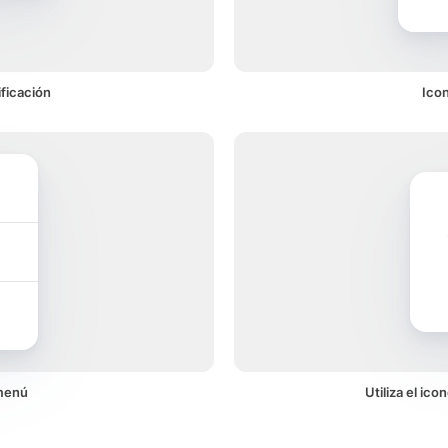
ficación
Icon
 menú
Utiliza el ic