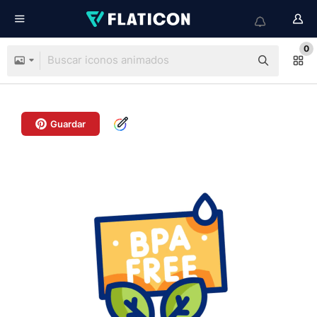
0
Guardar