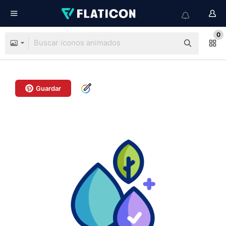
0
Guardar