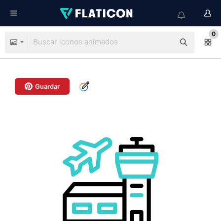
0
Guardar