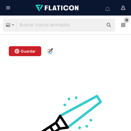
0
Guardar