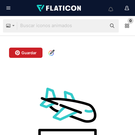
0
Guardar