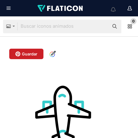
0
Guardar