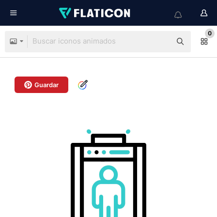
0
Guardar