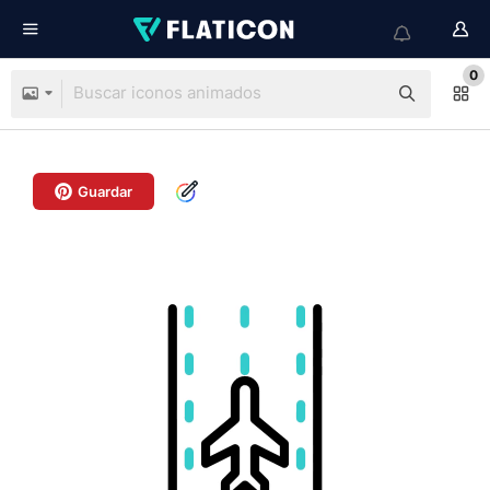
0
Guardar