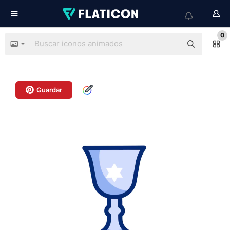
0
Guardar