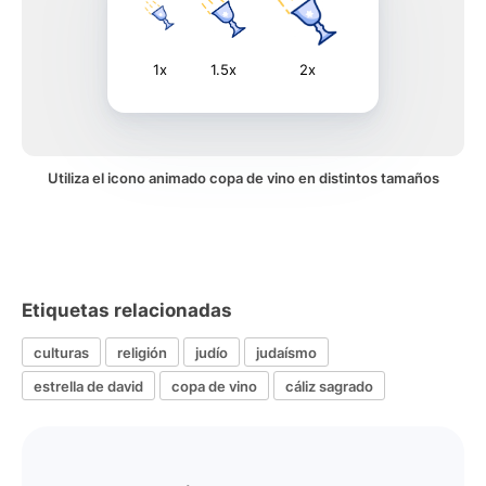
1x
1.5x
2x
Utiliza el icono animado copa de vino en distintos tamaños
Etiquetas relacionadas
culturas
religión
judío
judaísmo
estrella de david
copa de vino
cáliz sagrado