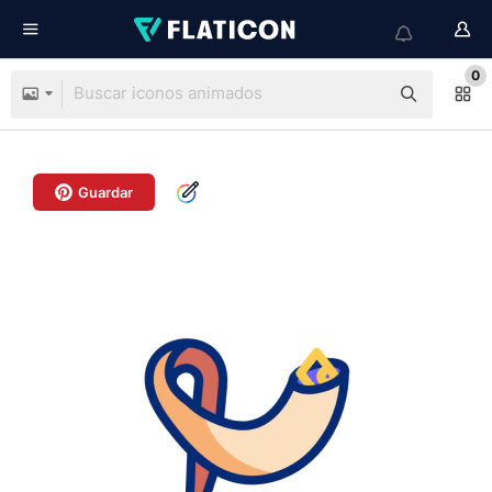
0
Guardar