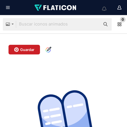
0
Guardar