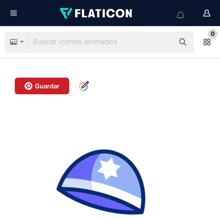
0
Guardar