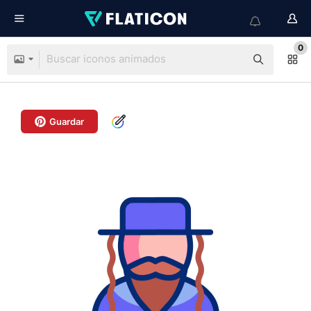
0
Guardar