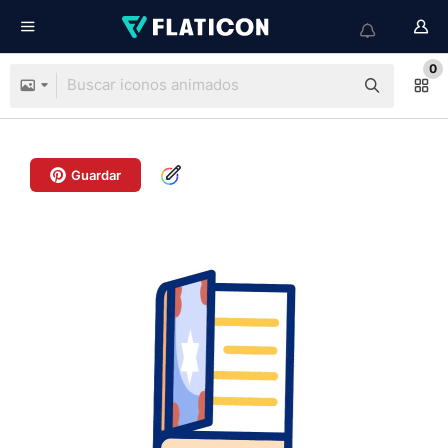
0
Guardar