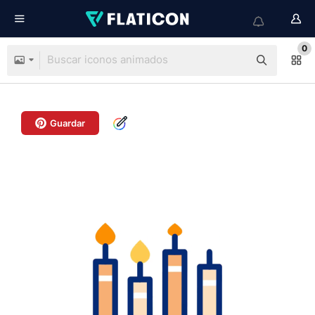
0
Guardar