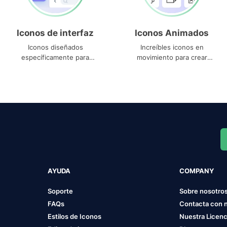
Iconos de interfaz
Iconos Animados
Iconos diseñados
Increíbles iconos en
específicamente para
movimiento para crear
interfaces
proyectos dinámicos
AYUDA
COMPANY
Soporte
Sobre nosotro
FAQs
Contacta con 
Estilos de Iconos
Nuestra Licenc