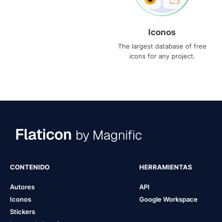
Iconos
The largest database of free
icons for any project.
CONTENIDO
HERRAMIENTAS
Autores
API
Iconos
Google Workspace
Stickers