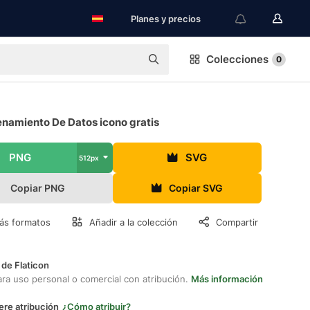
Planes y precios
Colecciones
0
namiento De Datos icono gratis
PNG
SVG
512px
Copiar PNG
Copiar SVG
ás formatos
Añadir a la colección
Compartir
 de Flaticon
ara uso personal o comercial con atribución.
Más información
ere atribución
¿Cómo atribuir?