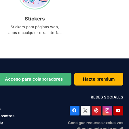
Stickers
Stickers para páginas web,
apps o cualquier otra interfaz
que necesites
Acceso para colaboradores
Hazte premium
REDES SOCIALES
s
nosotros
Consigue recursos exclusivos
ia
directamente en tu email