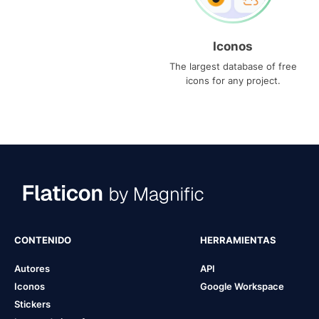
Iconos
The largest database of free
icons for any project.
CONTENIDO
HERRAMIENTAS
Autores
API
Iconos
Google Workspace
Stickers