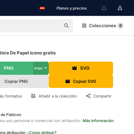
Planes y precios
Colecciones
0
dora De Papel icono gratis
PNG
SVG
512px
Copiar PNG
Copiar SVG
ás formatos
Añadir a la colección
Compartir
 de Flaticon
ara uso personal o comercial con atribución.
Más información
ere atribución
¿Cómo atribuir?