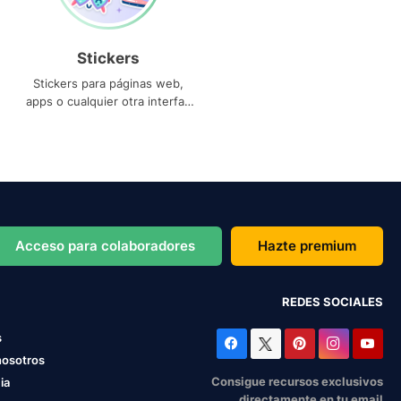
Stickers
Stickers para páginas web,
apps o cualquier otra interfaz
que necesites
Acceso para colaboradores
Hazte premium
REDES SOCIALES
s
nosotros
Consigue recursos exclusivos
ia
directamente en tu email