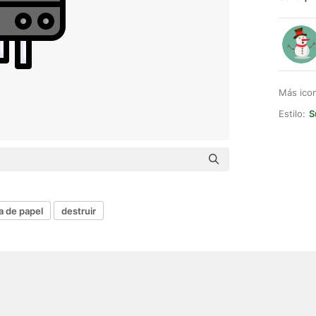
Más ico
Estilo:
S
a de papel
destruir