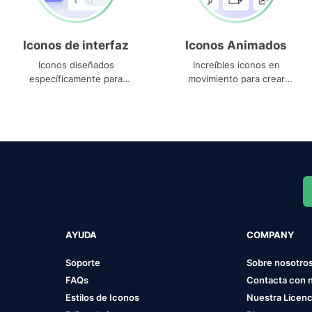
Iconos de interfaz
Iconos Animados
Iconos diseñados
Increíbles iconos en
específicamente para
movimiento para crear
interfaces
proyectos dinámicos
AYUDA
COMPANY
Soporte
Sobre nosotro
FAQs
Contacta con 
Estilos de Iconos
Nuestra Licenc