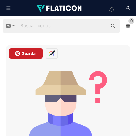
0
Guardar