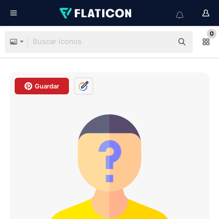
0
Guardar