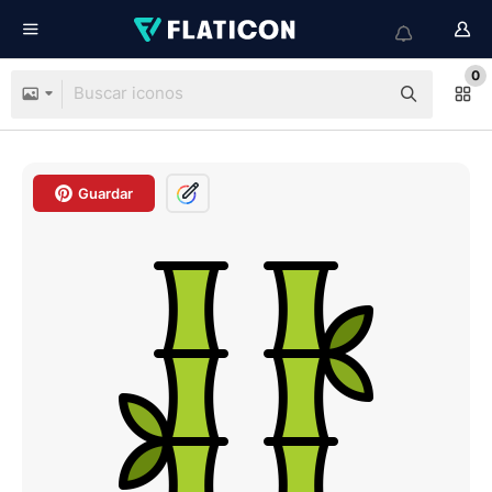
0
Guardar