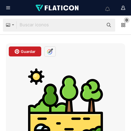
0
Guardar