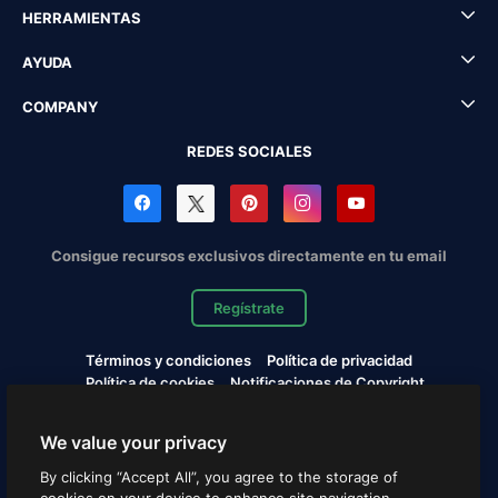
HERRAMIENTAS
AYUDA
COMPANY
REDES SOCIALES
Consigue recursos exclusivos directamente en tu email
Regístrate
Términos y condiciones
Política de privacidad
Política de cookies
Notificaciones de Copyright
Cookies settings
We value your privacy
Copyright © 2010-2026 Freepik Company S.L.U. Todos los
By clicking “Accept All”, you agree to the storage of
derechos reservados.