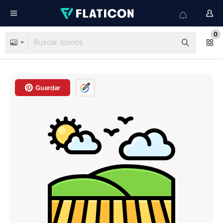
0
Guardar