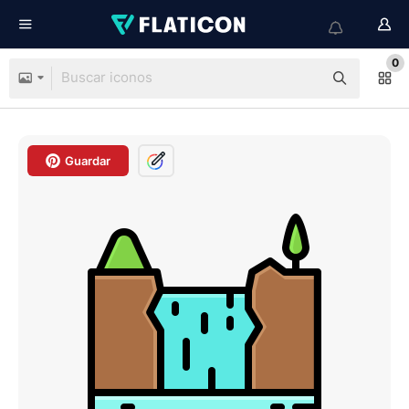
0
Guardar