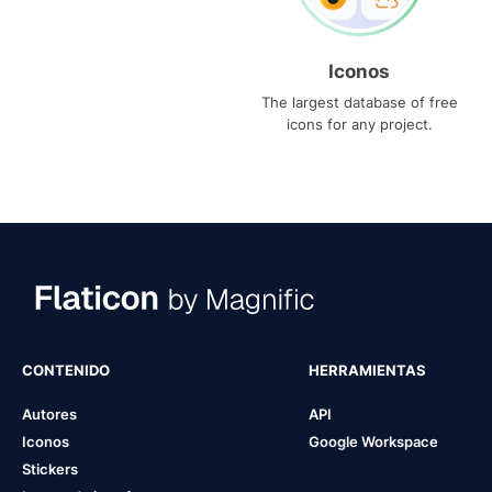
Iconos
The largest database of free
icons for any project.
CONTENIDO
HERRAMIENTAS
Autores
API
Iconos
Google Workspace
Stickers