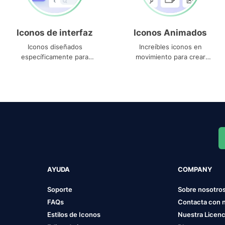
Iconos de interfaz
Iconos Animados
Iconos diseñados
Increíbles iconos en
específicamente para
movimiento para crear
interfaces
proyectos dinámicos
AYUDA
COMPANY
Soporte
Sobre nosotro
FAQs
Contacta con 
Estilos de Iconos
Nuestra Licenc