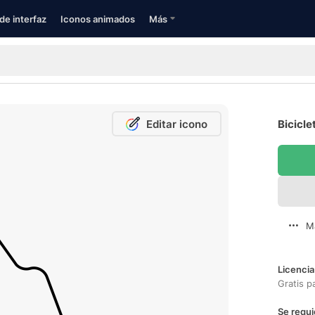
de interfaz
Iconos animados
Más
Editar icono
Bicicle
M
Licencia
Gratis p
Se requi