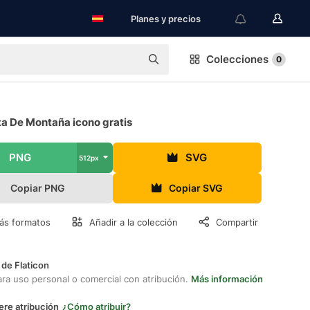
Planes y precios
Colecciones
0
ta De Montaña icono gratis
PNG
SVG
512px
Copiar PNG
Copiar SVG
ás formatos
Añadir a la colección
Compartir
 de Flaticon
ara uso personal o comercial con atribución.
Más información
ere atribución
¿Cómo atribuir?