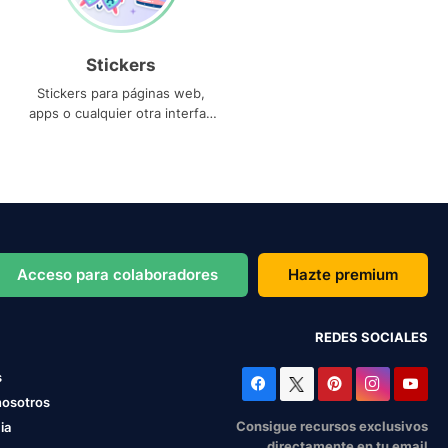
Stickers
Stickers para páginas web,
apps o cualquier otra interfaz
que necesites
Acceso para colaboradores
Hazte premium
REDES SOCIALES
s
nosotros
Consigue recursos exclusivos
ia
directamente en tu email