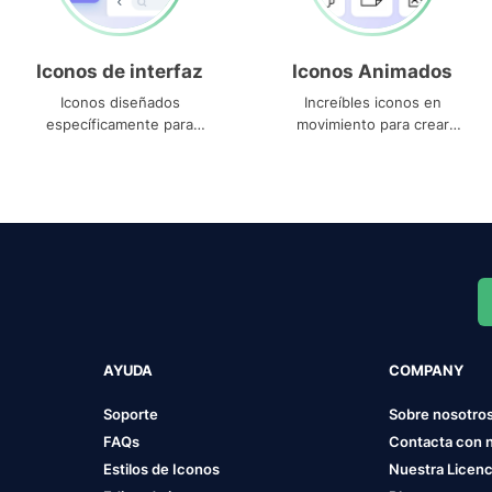
Iconos de interfaz
Iconos Animados
Iconos diseñados
Increíbles iconos en
específicamente para
movimiento para crear
interfaces
proyectos dinámicos
AYUDA
COMPANY
Soporte
Sobre nosotro
FAQs
Contacta con 
Estilos de Iconos
Nuestra Licenc