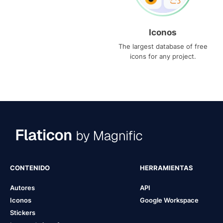
Iconos
The largest database of free
icons for any project.
CONTENIDO
HERRAMIENTAS
Autores
API
Iconos
Google Workspace
Stickers