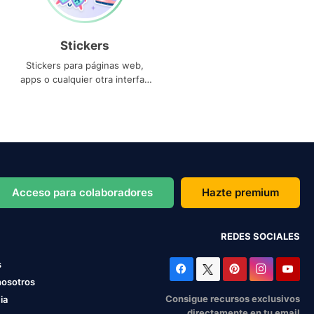
Stickers
Stickers para páginas web,
apps o cualquier otra interfaz
que necesites
Acceso para colaboradores
Hazte premium
REDES SOCIALES
s
nosotros
Consigue recursos exclusivos
ia
directamente en tu email