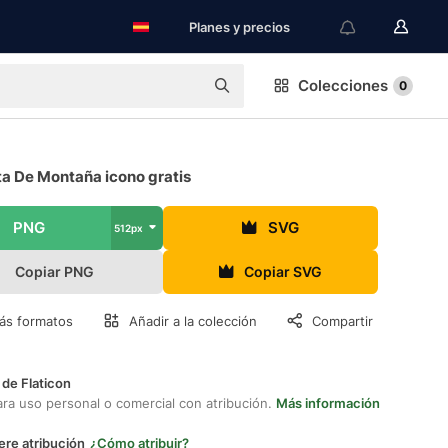
Planes y precios
Colecciones
0
ta De Montaña icono gratis
PNG
SVG
512px
Copiar PNG
Copiar SVG
ás formatos
Añadir a la colección
Compartir
 de Flaticon
ara uso personal o comercial con atribución.
Más información
ere atribución
¿Cómo atribuir?