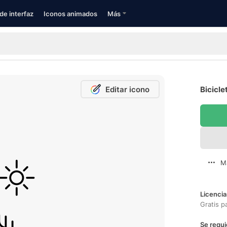
de interfaz
Iconos animados
Más
Editar icono
Bicicle
M
Licencia
Gratis p
Se requi