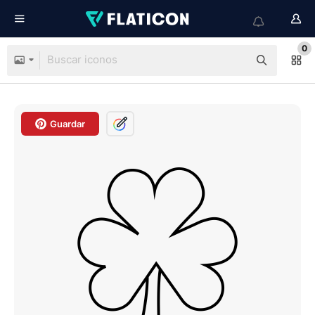
0
Guardar