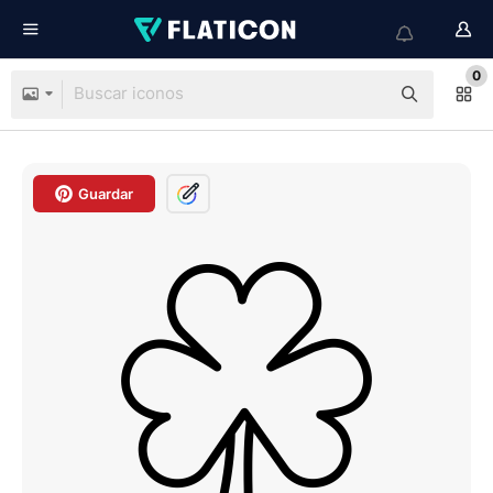
0
Guardar