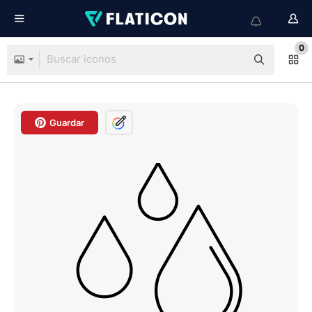
0
Guardar