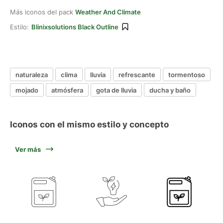
Más iconos del pack
Weather And Climate
Estilo:
Blinixsolutions Black Outline
naturaleza
clima
lluvia
refrescante
tormentoso
mojado
atmósfera
gota de lluvia
ducha y baño
Iconos con el mismo estilo y concepto
Ver más