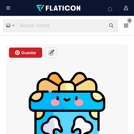
0
Guardar