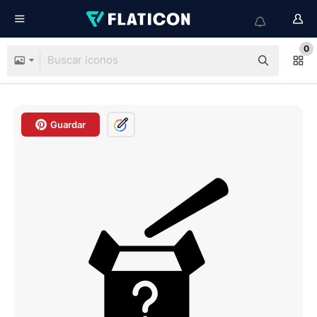
0
Guardar