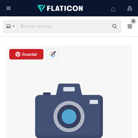
0
Guardar