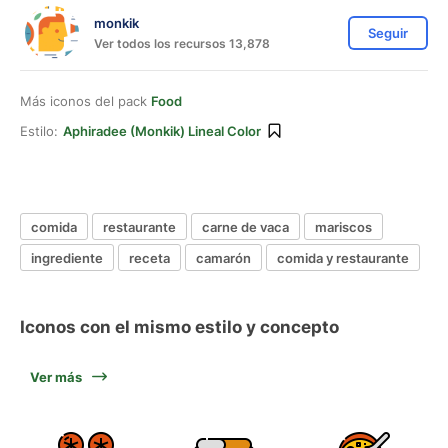
monkik
Seguir
Ver todos los recursos 13,878
Más iconos del pack
Food
Estilo:
Aphiradee (monkik) Lineal Color
comida
restaurante
carne de vaca
mariscos
ingrediente
receta
camarón
comida y restaurante
Iconos con el mismo estilo y concepto
Ver más