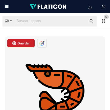
0
Guardar