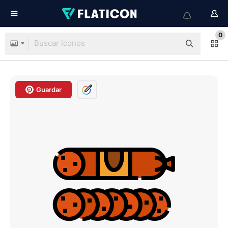
0
Guardar