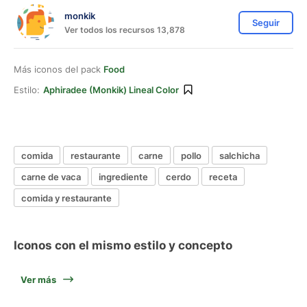
monkik
Seguir
Ver todos los recursos 13,878
Más iconos del pack
Food
Estilo:
Aphiradee (monkik) Lineal Color
comida
restaurante
carne
pollo
salchicha
carne de vaca
ingrediente
cerdo
receta
comida y restaurante
Iconos con el mismo estilo y concepto
Ver más