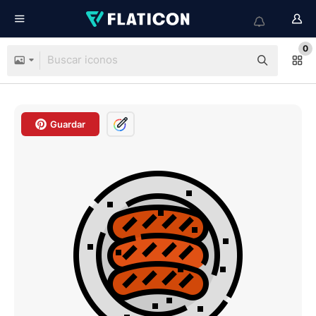
0
Guardar