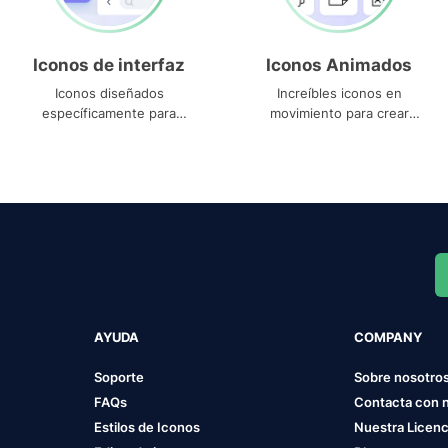
Iconos de interfaz
Iconos Animados
Iconos diseñados
Increíbles iconos en
específicamente para
movimiento para crear
interfaces
proyectos dinámicos
AYUDA
COMPANY
Soporte
Sobre nosotro
FAQs
Contacta con 
Estilos de Iconos
Nuestra Licenc