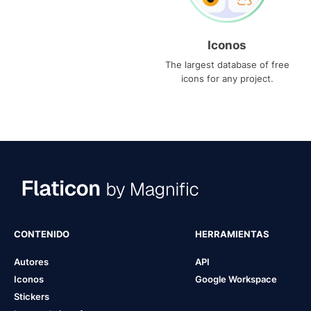
Iconos
The largest database of free
icons for any project.
CONTENIDO
HERRAMIENTAS
Autores
API
Iconos
Google Workspace
Stickers