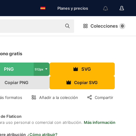
Planes y precios
Colecciones
0
ono gratis
PNG
SVG
512px
Copiar PNG
Copiar SVG
ás formatos
Añadir a la colección
Compartir
 de Flaticon
ara uso personal o comercial con atribución.
Más información
ere atribución
¿Cómo atribuir?