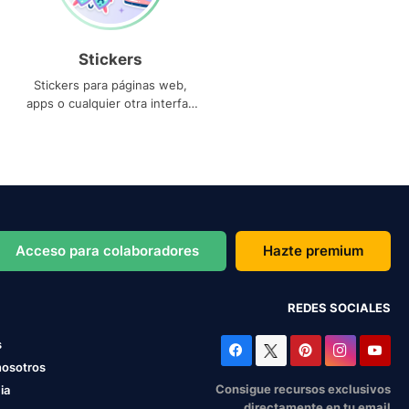
Stickers
Stickers para páginas web,
apps o cualquier otra interfaz
que necesites
Acceso para colaboradores
Hazte premium
REDES SOCIALES
s
nosotros
Consigue recursos exclusivos
ia
directamente en tu email