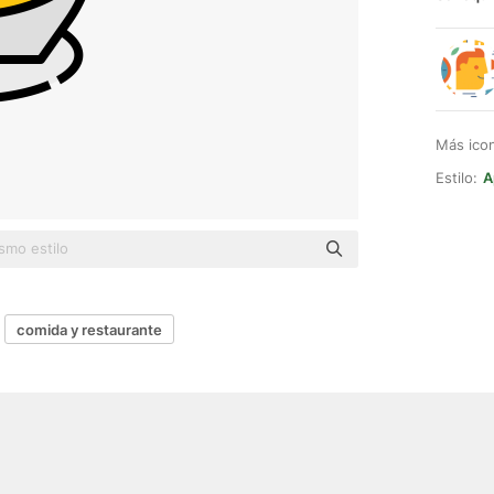
Más ico
Estilo:
A
comida y restaurante