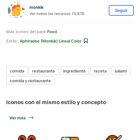
monkik
Seguir
Ver todos los recursos 13,878
Más iconos del pack
Food
Estilo:
Aphiradee (monkik) Lineal Color
comida
restaurante
ingrediente
receta
salami
comida y restaurante
Iconos con el mismo estilo y concepto
Ver más