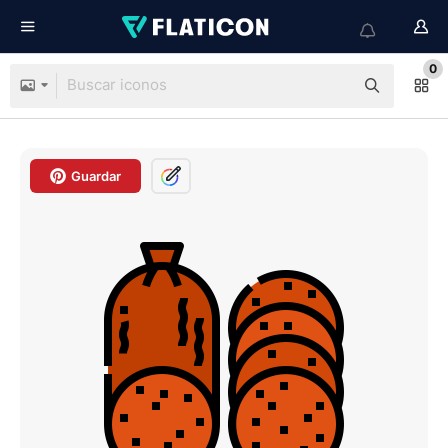
0
Guardar