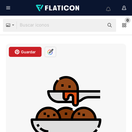
0
Guardar