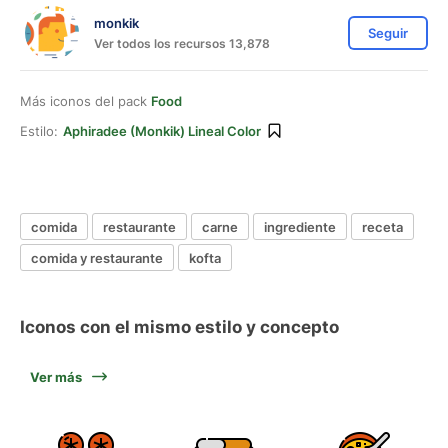
monkik
Seguir
Ver todos los recursos 13,878
Más iconos del pack
Food
Estilo:
Aphiradee (monkik) Lineal Color
comida
restaurante
carne
ingrediente
receta
comida y restaurante
kofta
Iconos con el mismo estilo y concepto
Ver más