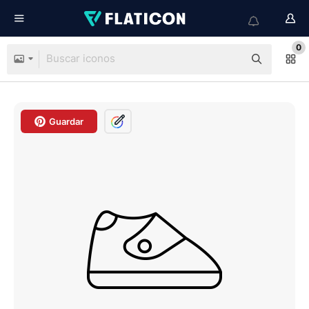
0
Guardar