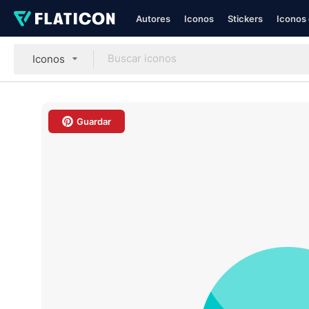
Autores
Iconos
Stickers
Iconos 
Iconos
Guardar