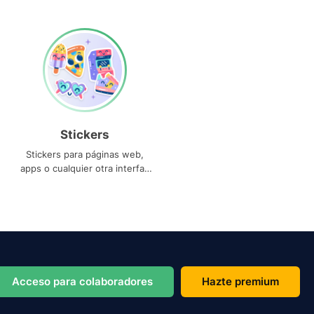
Stickers
Stickers para páginas web,
apps o cualquier otra interfaz
que necesites
Acceso para colaboradores
Hazte premium