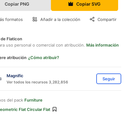
Copiar PNG
Copiar SVG
ás formatos
Añadir a la colección
Compartir
 de Flaticon
ara uso personal o comercial con atribución.
Más información
ere atribución
¿Cómo atribuir?
Magnific
Seguir
Ver todos los recursos 3,282,856
nos del pack
Furniture
eometric Flat Circular Flat