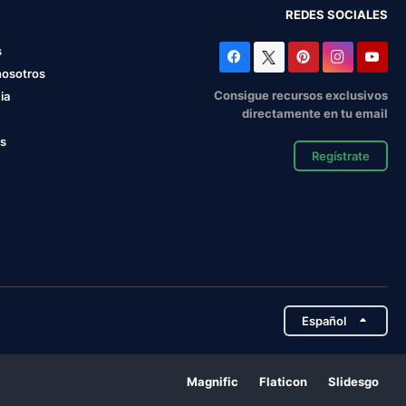
REDES SOCIALES
s
nosotros
Consigue recursos exclusivos
ia
directamente en tu email
os
Regístrate
Español
Magnific
Flaticon
Slidesgo